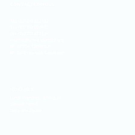
CONTACTEZ-NOUS
Tél. +237 242 32 21 32
Tél. +237 242 09 94 82
Fax +237 222 32 21 34
courrier@univ-yaounde2.org
BP. 18 SOA, Cameroun
BP. 1365 Yaoundé, Cameroun
HORAIRES
Lundi – Vendredi: 8:00-15:30
Samedi: Fermé
Dimanche: Fermé