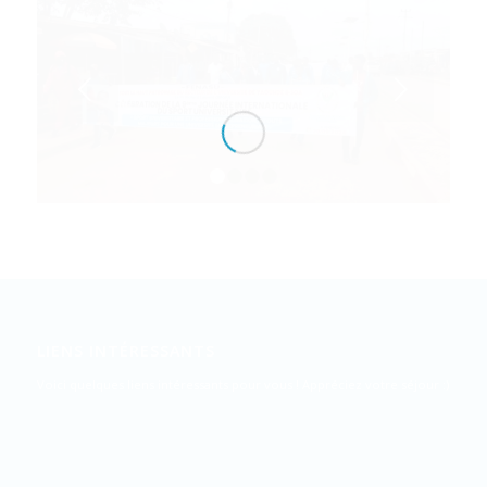
Suivant
1
2
3
4
LIENS INTÉRESSANTS
Voici quelques liens intéressants pour vous ! Appréciez votre séjour :)