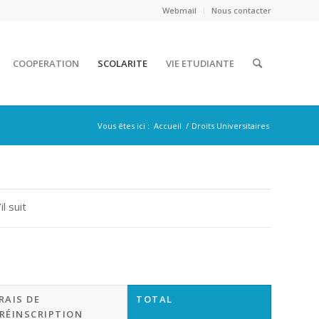
Webmail
Nous contacter
COOPERATION
SCOLARITE
VIE ETUDIANTE
Vous êtes ici :
Accueil
/
Droits Universitaires
l suit
RAIS DE
TOTAL
RÉINSCRIPTION