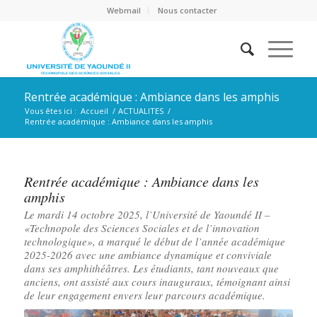
Webmail
Nous contacter
Rentrée académique : Ambiance dans les amphis
Vous êtes ici :
Accueil
/
ACTUALITES
/
Rentrée académique : Ambiance dans les amphis
Rentrée académique : Ambiance dans les
amphis
Le mardi 14 octobre 2025, l’Université de Yaoundé II –
«Technopole des Sciences Sociales et de l’innovation
technologique», a marqué le début de l’année académique
2025-2026 avec une ambiance dynamique et conviviale
dans ses amphithéâtres. Les étudiants, tant nouveaux que
anciens, ont assisté aux cours inauguraux, témoignant ainsi
de leur engagement envers leur parcours académique.