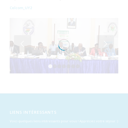
Celcom_UY2
Suivant
1
2
3
4
5
6
7
LIENS INTÉRESSANTS
Voici quelques liens intéressants pour vous ! Appréciez votre séjour :)