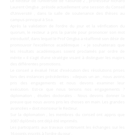
Le Recteur de l’université de Yaoundé 2 , professeur Richard
Laurent Omgba , préside actuellement une session du Conseil
d’Université , dans la salle de soutenance des thèses au
campus principal à Soa.
Après la validation de l’ordre du jour et la vérification du
quorum, le recteur a pris la parole pour prononcer son mot
introductif, dans lequel le Prof Omgba a réaffirmé son désir de
promouvoir l’excellence académique : « Je souhaiterais que
les résultats académiques soient proclamés par ordre de
mérite » il s’agit d’une stratégie visant à distinguer les majors
des différentes promotions.
Le conseil a évalué l’état d’exécution des résolutions prises
lors des instances précédentes : «depuis un an , nous avons
pris des engagements et nous devons examiner leur
exécution. Est-ce que nous tenons nos engagements ?
diplomation , études doctorales . Nous devons donner la
preuve que nous avons pris les choses en main. Les grandes
avancées » dixit monsieur le Recteur.
Sur la diplomation , les membres du conseil ont appris que
3087 diplômés ont déjà été imprimés.
Les participants aux travaux continuent les échanges sur les
16 points inscrits à l’ordre du jour .