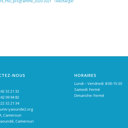
aire_PhD_programme_2020-2021
Télécharger
CTEZ-NOUS
HORAIRES
Lundi – Vendredi: 8:00-15:30
Samedi: Fermé
242 32 21 32
Dimanche: Fermé
242 09 94 82
222 32 21 34
@univ-yaounde2.org
OA, Cameroun
 Yaoundé, Cameroun