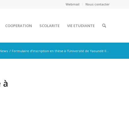
Webmail
Nous contacter
COOPERATION
SCOLARITE
VIE ETUDIANTE
News
/
Formulaire d’inscription en thèse à l’Université de Yaoundé Il...
 à