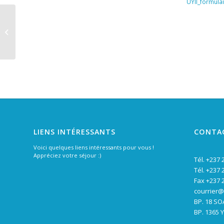
UYII_formul
Prime d’Excellence 2019/2020
LIENS INTÉRESSANTS
CONTA
Voici quelques liens intéressants pour vous !
Appréciez votre séjour :)
Tél. +237 
Tél. +237 
Fax +237 
courrier
BP. 18 S
BP. 1365