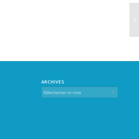
Ré
20
ARCHIVES