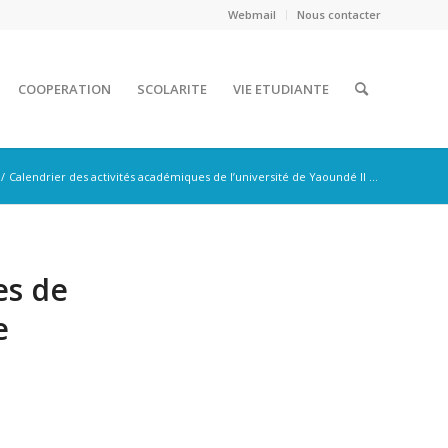
Webmail
Nous contacter
COOPERATION
SCOLARITE
VIE ETUDIANTE
/
Calendrier des activités académiques de l’université de Yaoundé II ...
es de
e