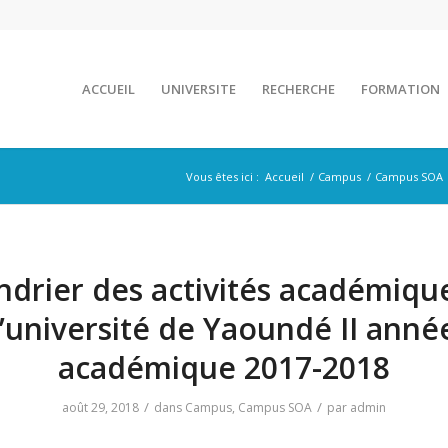
ACCUEIL
UNIVERSITE
RECHERCHE
FORMATION
Vous êtes ici :
Accueil
/
Campus
/
Campus SOA
ndrier des activités académiqu
l’université de Yaoundé II anné
académique 2017-2018
/
/
août 29, 2018
dans
Campus
,
Campus SOA
par
admin