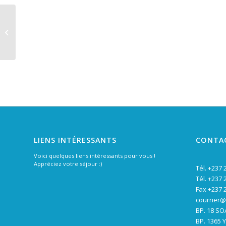
L’ambassadrice de la
République de Corée
au Cameroun était à
l’Université...
LIENS INTÉRESSANTS
CONTA
Voici quelques liens intéressants pour vous !
Appréciez votre séjour :)
Tél. +237 
Tél. +237 
Fax +237 
courrier
BP. 18 S
BP. 1365