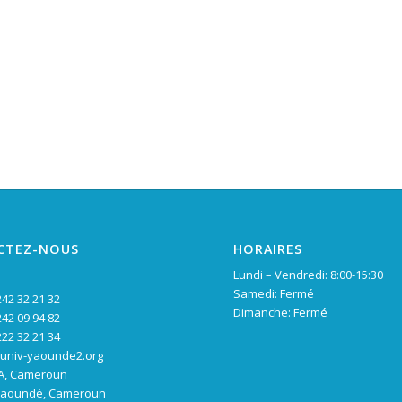
CTEZ-NOUS
HORAIRES
Lundi – Vendredi: 8:00-15:30
Samedi: Fermé
242 32 21 32
Dimanche: Fermé
242 09 94 82
222 32 21 34
@univ-yaounde2.org
OA, Cameroun
 Yaoundé, Cameroun